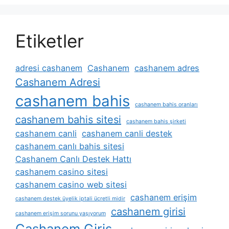
Etiketler
adresi cashanem
Cashanem
cashanem adres
Cashanem Adresi
cashanem bahis
cashanem bahis oranları
cashanem bahis sitesi
cashanem bahis şirketi
cashanem canli
cashanem canli destek
cashanem canlı bahis sitesi
Cashanem Canlı Destek Hattı
cashanem casino sitesi
cashanem casino web sitesi
cashanem erişim
cashanem destek üyelik iptali ücretli midir
cashanem girisi
cashanem erişim sorunu yaşıyorum
Cashanem Giriş