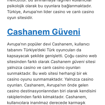
mevcuttur. Bu sınırlamaya rağmen kullanıcılar
psikolojik olarak bu oyunlara bağlanmaktadır.
Türkiye, Avrupa’nın lider casino ve canlı casino
oyun sitesidir.
Cashanem Güveni
Avrupa’nın popüler devi Cashanem, kullanıcı
tabanını Türkiye’deki Türk oyuncuları da
kapsayacak şekilde genişletti. Çoğu casino web
sitesinden farklı olarak
Cashanem güveni
sitesi
yalnızca casino ve canlı casino oyunları
sunmaktadır. Bu web sitesi herhangi bir ek
casino oyunu sunmamaktadır. Yalnızca casino
oyunları. Cashanem, Avrupa’nın önde gelen
casino destinasyonlarından biri olarak kendisini
rakiplerinden farklı kılmaktadır. Cashanem,
kullanıcılara inanılmaz derecede karmaşık