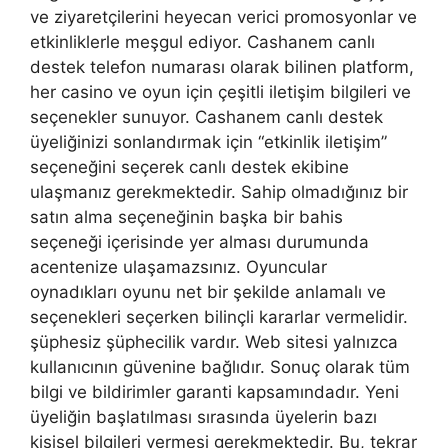
ve ziyaretçilerini heyecan verici promosyonlar ve
etkinliklerle meşgul ediyor. Cashanem canlı
destek telefon numarası olarak bilinen platform,
her casino ve oyun için çeşitli iletişim bilgileri ve
seçenekler sunuyor. Cashanem canlı destek
üyeliğinizi sonlandırmak için “etkinlik iletişim”
seçeneğini seçerek canlı destek ekibine
ulaşmanız gerekmektedir. Sahip olmadığınız bir
satın alma seçeneğinin başka bir bahis
seçeneği içerisinde yer alması durumunda
acentenize ulaşamazsınız. Oyuncular
oynadıkları oyunu net bir şekilde anlamalı ve
seçenekleri seçerken bilinçli kararlar vermelidir.
şüphesiz şüphecilik vardır. Web sitesi yalnızca
kullanıcının güvenine bağlıdır. Sonuç olarak tüm
bilgi ve bildirimler garanti kapsamındadır. Yeni
üyeliğin başlatılması sırasında üyelerin bazı
kişisel bilgileri vermesi gerekmektedir. Bu, tekrar