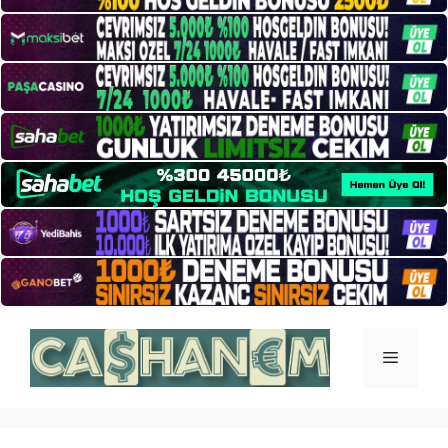
İçeriğe
atla
Menü