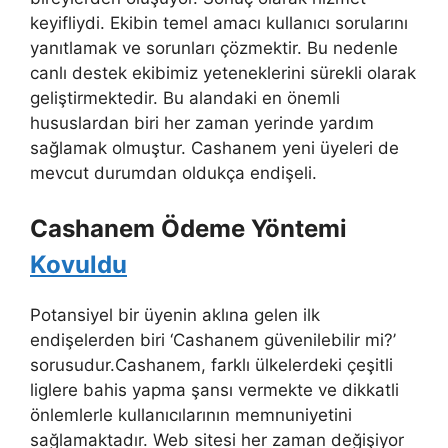
keyifliydi. Ekibin temel amacı kullanıcı sorularını
yanıtlamak ve sorunları çözmektir. Bu nedenle
canlı destek ekibimiz yeteneklerini sürekli olarak
geliştirmektedir. Bu alandaki en önemli
hususlardan biri her zaman yerinde yardım
sağlamak olmuştur. Cashanem yeni üyeleri de
mevcut durumdan oldukça endişeli.
Cashanem Ödeme Yöntemi
Kovuldu
Potansiyel bir üyenin aklına gelen ilk
endişelerden biri ‘Cashanem güvenilebilir mi?’
sorusudur.Cashanem, farklı ülkelerdeki çeşitli
liglere bahis yapma şansı vermekte ve dikkatli
önlemlerle kullanıcılarının memnuniyetini
sağlamaktadır. Web sitesi her zaman değişiyor