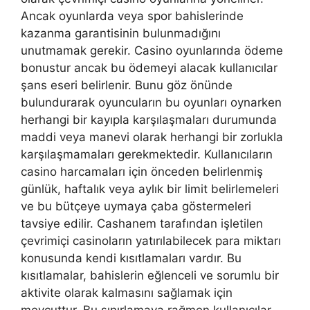
Ancak oyunlarda veya spor bahislerinde
kazanma garantisinin bulunmadığını
unutmamak gerekir. Casino oyunlarında ödeme
bonustur ancak bu ödemeyi alacak kullanıcılar
şans eseri belirlenir. Bunu göz önünde
bulundurarak oyuncuların bu oyunları oynarken
herhangi bir kayıpla karşılaşmaları durumunda
maddi veya manevi olarak herhangi bir zorlukla
karşılaşmamaları gerekmektedir. Kullanıcıların
casino harcamaları için önceden belirlenmiş
günlük, haftalık veya aylık bir limit belirlemeleri
ve bu bütçeye uymaya çaba göstermeleri
tavsiye edilir. Cashanem tarafından işletilen
çevrimiçi casinoların yatırılabilecek para miktarı
konusunda kendi kısıtlamaları vardır. Bu
kısıtlamalar, bahislerin eğlenceli ve sorumlu bir
aktivite olarak kalmasını sağlamak için