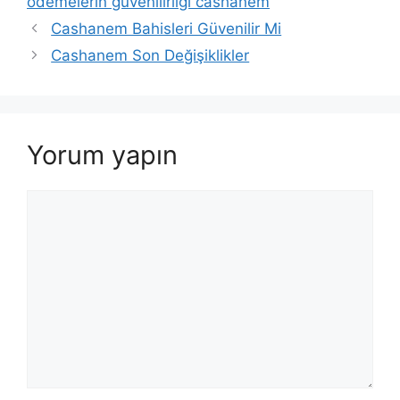
ödemelerin güvenilirliği cashanem
Cashanem Bahisleri Güvenilir Mi
Cashanem Son Değişiklikler
Yorum yapın
Yorum