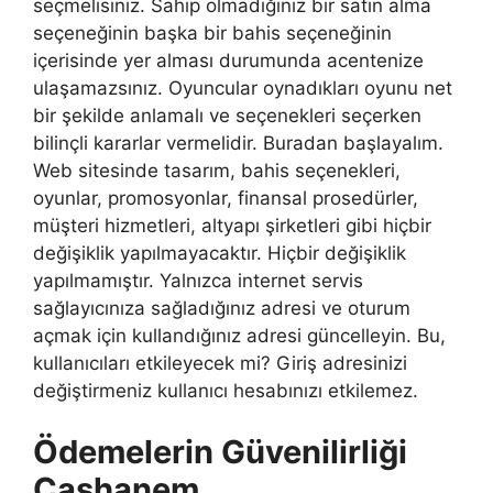
seçmelisiniz. Sahip olmadığınız bir satın alma
seçeneğinin başka bir bahis seçeneğinin
içerisinde yer alması durumunda acentenize
ulaşamazsınız. Oyuncular oynadıkları oyunu net
bir şekilde anlamalı ve seçenekleri seçerken
bilinçli kararlar vermelidir. Buradan başlayalım.
Web sitesinde tasarım, bahis seçenekleri,
oyunlar, promosyonlar, finansal prosedürler,
müşteri hizmetleri, altyapı şirketleri gibi hiçbir
değişiklik yapılmayacaktır. Hiçbir değişiklik
yapılmamıştır. Yalnızca internet servis
sağlayıcınıza sağladığınız adresi ve oturum
açmak için kullandığınız adresi güncelleyin. Bu,
kullanıcıları etkileyecek mi? Giriş adresinizi
değiştirmeniz kullanıcı hesabınızı etkilemez.
Ödemelerin Güvenilirliği
Cashanem