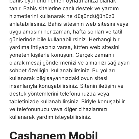
bahis oyununu hemen oynatmanıza olanak
tanır. Bahis sitelerine canlı destek ve yardım
hizmetlerini kullanarak ne düşündüğünüzü
anlatabilirsiniz. Bahis sitesinin web sitesini veya
uygulamasını her zaman, hafta sonları ve tatil
günlerinde bile kullanabilirsiniz. Herhangi bir
yardıma ihtiyacınız varsa, lütfen web sitesini
yöneten kişilerle konuşun. Gerçek zamanlı
olarak mesaj göndermenizi ve almanızı sağlayan
sohbet özelliğini kullanabilirsiniz. Bu yolları
kullanarak bilgisayarınızdaki oyun sitesi
insanlarıyla konuşabilirsiniz. Sitenin iletişim ve
destek yöntemlerini telefonunuzda veya
tabletinizde kullanabilirsiniz. Biriyle konuşabilir
ve telefonunuzu veya diğer cihazlarınızı
kullanarak yardım isteyebilirsiniz.
Cashanem Mobil