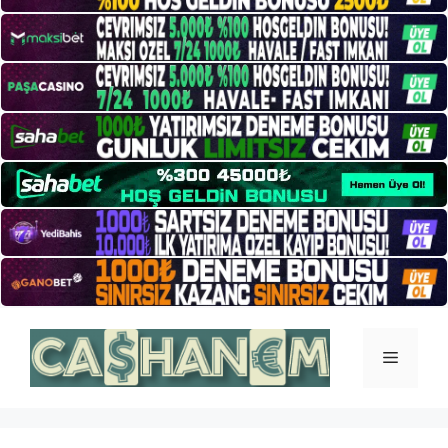
İçeriğe
atla
Menü