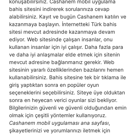
konuşabilirsiniz. Cashanem mobil uygulama
bahis sitesini indirerek sorularınıza cevap
alabilirsiniz. Kayıt ve bugün Cashanem katılın ve
kazanmaya başlayın. İnternetteki Türk bahis
sitesi mevcut adresinde kazanmaya devam
ediyor. Web sitesinde çalışan insanlar, onu
kullanan insanlar için iyi çalışır. Daha fazla para
ve daha iyi anlaşmalar elde etmek için sitenin
mevcut adresine bağlanmanız gerekir. Web
sitesinin yararlı özelliklerinden bazılarını hemen
kullanabilirsiniz. Bahis sitesine tek bir tıklama ile
giriş yaptıktan sonra en popüler oyun
seçeneklerini seçebilirsiniz. Siteye üye olduktan
sonra en heyecan verici oyunlar sizi bekliyor.
Bilgilerinizin güvenli ve güvenli olduğundan emin
olmak için çeşitli yöntemler kullanıyoruz.
Cashanem mobil uygulaması ana sayfası
,
şikayetlerinizi ve yorumlarınızı iletmek için