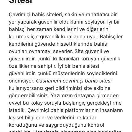
Çevrimiçi bahis siteleri, sakin ve rahatlatıcı bir
yer yaparak güvenilir olduklarını söylüyor. İyi bir
bahisçi her zaman kendilerini ve diğerlerini
korumak için güvenlik kurallarına uyur. Bahisçiler
kendilerini güvende hissettiklerinde bahis
oyunları oynamayı severler. Site güvenli ve
güvenilirdir, çünkü kullanıcıları koruyan güvenlik
özelliklerine sahiptir. İyi bir bahis sitesi
güvenilirdir, çünkü müşterilerinin söylediklerini
önemsiyor.
Cashanem çevrimiçi bahis sitesi
kullanıyorsanız geri bildiriminizi site ekibine
gönderebilirsiniz. Yazımızın detayına girmeden
evvel bu kolay soruyla başlangıç gerçekleştirme
istedik. Çevrimiçi bahis platformlarının insanların
kişisel bilgilerini ve verilerini ne kadar
koruduğunu ve saygı duyduğunu kontrol