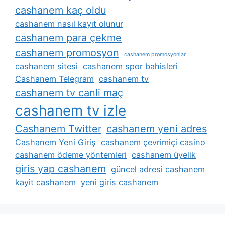
cashanem kaç oldu
cashanem nasıl kayıt olunur
cashanem para çekme
cashanem promosyon
cashanem promosyonlar
cashanem sitesi
cashanem spor bahisleri
Cashanem Telegram
cashanem tv
cashanem tv canli maç
cashanem tv izle
Cashanem Twitter
cashanem yeni adres
Cashanem Yeni Giriş
cashanem çevrimiçi casino
cashanem ödeme yöntemleri
cashanem üyelik
giris yap cashanem
güncel adresi cashanem
kayit cashanem
yeni giris cashanem