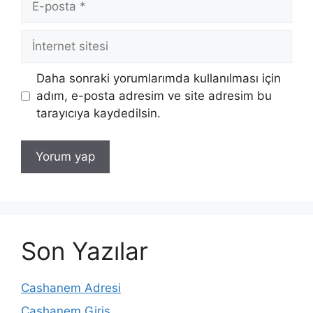
posta
İnternet
sitesi
Daha sonraki yorumlarımda kullanılması için
adım, e-posta adresim ve site adresim bu
tarayıcıya kaydedilsin.
Son Yazılar
Cashanem Adresi
Cashanem Giriş