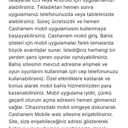
tıklayarak iOS veya Android için uygulamamızı
alabilirsiniz. Tıkladıktan hemen sonra
uygulamanızı telefonunuzda veya tabletinizde
alabilirsiniz. Süreç ücretsizdir ve hemen
Cashanem mobil uygulamasını kullanmaya
başlayabilirsiniz. Cashanem mobil giriş. Bahis
siteleri için mobil uygulamalar farklı temalarda
büyük avantajlar sunar. İstediğiniz herhangi bir
yerden şans içeren oyunlar oynayabilirsiniz.
Bahis sitesinin mevcut adresine erişmek ve
oyun oyunlarını kullanmak için cep telefonunuzu
kullanabilirsiniz. Özel etkinliklere katılarak ve
bonus alarak mobil bahis hizmetinizden para
kazanabilirsiniz. Mobil uygulama iyidir, çünkü
geçerli oturum açma adresini hemen görmenizi
sağlar. Cihazınızdaki mobil simgeye dokunarak
Cashanem Mobile web sitesine erişebilirsiniz.
Site, size erişebileceğiniz adresi göstererek