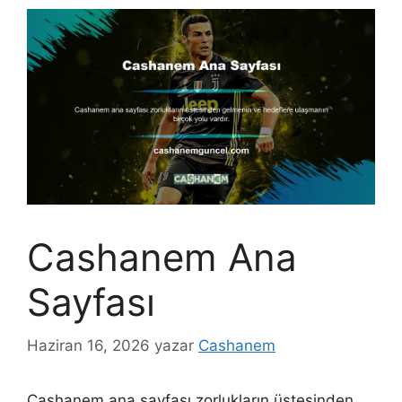
Cashanem Ana
Sayfası
Haziran 16, 2026
yazar
Cashanem
Cashanem ana sayfası zorlukların üstesinden