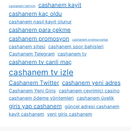
cashanem kayit
cashanem i̇letişim
cashanem kaç oldu
cashanem nasıl kayıt olunur
cashanem para çekme
cashanem promosyon
cashanem promosyonlar
cashanem sitesi
cashanem spor bahisleri
Cashanem Telegram
cashanem tv
cashanem tv canli maç
cashanem tv izle
Cashanem Twitter
cashanem yeni adres
Cashanem Yeni Giriş
cashanem çevrimiçi casino
cashanem ödeme yöntemleri
cashanem üyelik
giris yap cashanem
güncel adresi cashanem
kayit cashanem
yeni giris cashanem