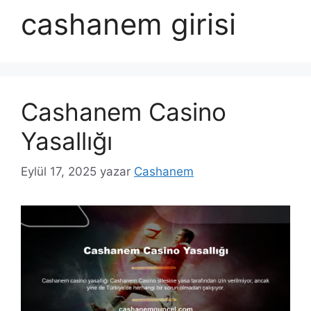
cashanem girisi
Cashanem Casino
Yasallığı
Eylül 17, 2025
yazar
Cashanem