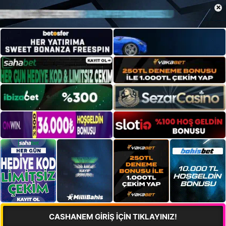
×
CASHANEM GİRİŞ İÇİN TIKLAYINIZ!