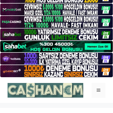
İçeriğe
atla
Menü