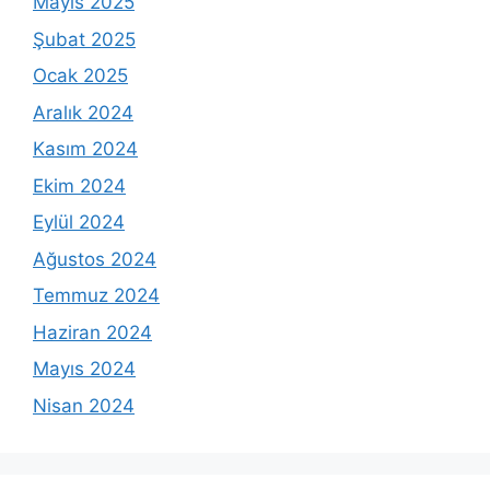
Mayıs 2025
Şubat 2025
Ocak 2025
Aralık 2024
Kasım 2024
Ekim 2024
Eylül 2024
Ağustos 2024
Temmuz 2024
Haziran 2024
Mayıs 2024
Nisan 2024