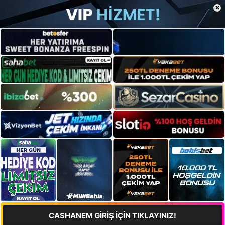
×
CASHANEM GİRİŞ İÇİN TIKLAYINIZ!