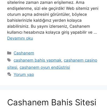
sitelerine zaman zaman erişilemez. Ama
endişelenme, sizi ele geçirdik! Web sitemiz yeni
oturum açma adresini görüntüler, böylece
bahislerinizle kaldığınız yerden kolayca
alabilirsiniz. Bu yayını izlerseniz, Cashanem
kullanıcı hesabınıza kolayca giriş yapabilir ve …
Devamını oku
Kategoriler
Cashanem
Etiketler
cashanem bahis yapmak
,
cashanem casino
sitesi
,
cashanem oyun endüstrisi
Yorum yap
Cashanem Bahis Sitesi