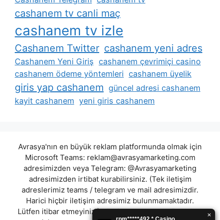
cashanem tv canli maç
cashanem tv izle
Cashanem Twitter
cashanem yeni adres
Cashanem Yeni Giriş
cashanem çevrimiçi casino
cashanem ödeme yöntemleri
cashanem üyelik
giris yap cashanem
güncel adresi cashanem
kayit cashanem
yeni giris cashanem
Avrasya'nın en büyük reklam platformunda olmak için
Microsoft Teams:
reklam@avrasyamarketing.com
adresimizden veya Telegram: @Avrasyamarketing
adresimizden irtibat kurabilirsiniz. (Tek iletişim
adreslerimiz teams / telegram ve mail adresimizdir.
Harici hiçbir iletişim adresimiz bulunmamaktadır.
Lütfen itibar etmeyiniz.) Türkiye yasalarına göre 7258