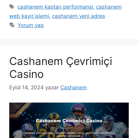
Etiketler
cashanem kaptan performansı
,
cashanem
web kayıt i̇şlemi
,
cashanem yeni adres
Yorum yap
Cashanem Çevrimiçi
Casino
Eylül 14, 2024
yazar
Cashanem