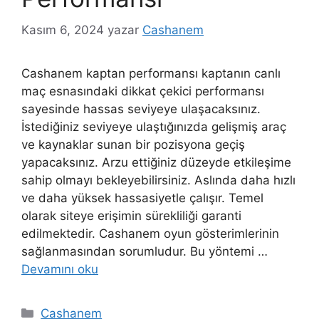
Kasım 6, 2024
yazar
Cashanem
Cashanem kaptan performansı kaptanın canlı
maç esnasındaki dikkat çekici performansı
sayesinde hassas seviyeye ulaşacaksınız.
İstediğiniz seviyeye ulaştığınızda gelişmiş araç
ve kaynaklar sunan bir pozisyona geçiş
yapacaksınız. Arzu ettiğiniz düzeyde etkileşime
sahip olmayı bekleyebilirsiniz. Aslında daha hızlı
ve daha yüksek hassasiyetle çalışır. Temel
olarak siteye erişimin sürekliliği garanti
edilmektedir. Cashanem oyun gösterimlerinin
sağlanmasından sorumludur. Bu yöntemi …
Devamını oku
Kategoriler
Cashanem