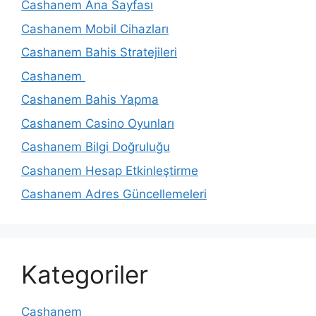
Cashanem Ana Sayfası
Cashanem Mobil Cihazları
Cashanem Bahis Stratejileri
Cashanem
Cashanem Bahis Yapma
Cashanem Casino Oyunları
Cashanem Bilgi Doğruluğu
Cashanem Hesap Etkinleştirme
Cashanem Adres Güncellemeleri
Kategoriler
Cashanem