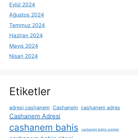
Eylül 2024
Ağustos 2024
Temmuz 2024
Haziran 2024
Mayıs 2024
Nisan 2024
Etiketler
adresi cashanem
Cashanem
cashanem adres
Cashanem Adresi
cashanem bahis
cashanem bahis oranları