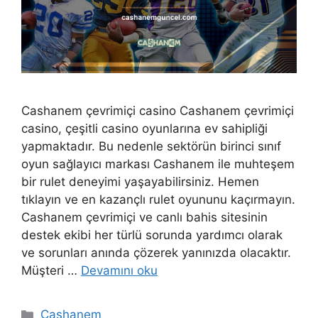
Cashanem çevrimiçi casino Cashanem çevrimiçi
casino, çeşitli casino oyunlarına ev sahipliği
yapmaktadır. Bu nedenle sektörün birinci sınıf
oyun sağlayıcı markası Cashanem ile muhteşem
bir rulet deneyimi yaşayabilirsiniz. Hemen
tıklayın ve en kazançlı rulet oyununu kaçırmayın.
Cashanem çevrimiçi ve canlı bahis sitesinin
destek ekibi her türlü sorunda yardımcı olarak
ve sorunları anında çözerek yanınızda olacaktır.
Müşteri …
Devamını oku
Kategoriler
Cashanem