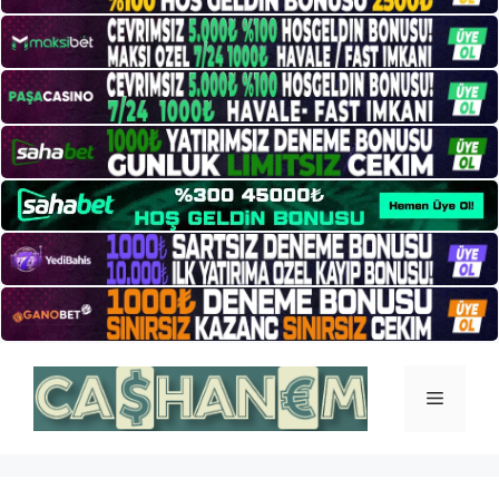
İçeriğe
atla
Menü