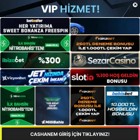
×
CASHANEM GİRİŞ İÇİN TIKLAYINIZ!