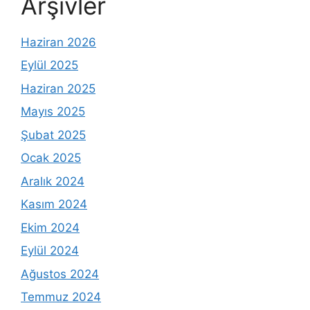
Arşivler
Haziran 2026
Eylül 2025
Haziran 2025
Mayıs 2025
Şubat 2025
Ocak 2025
Aralık 2024
Kasım 2024
Ekim 2024
Eylül 2024
Ağustos 2024
Temmuz 2024