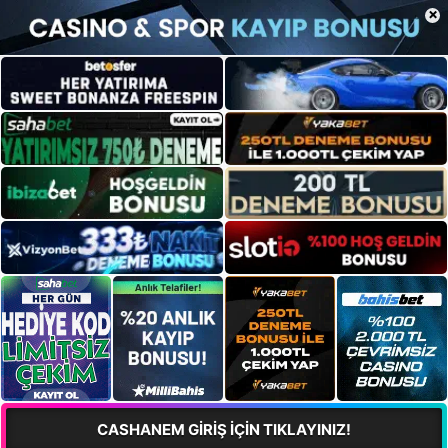
×
CASHANEM GİRİŞ İÇİN TIKLAYINIZ!