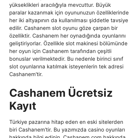
yükseklikleri aracılığıyla mevcuttur. Büyük
paralar kazanmak için oyununuzun özelliklerinde
her iki altyapının da kullanılması şiddetle tavsiye
edilir. Cashanem slot oyunu göze çarpan bir
özelliktir. Cashanem her oynadığında oyunlarını
geliştiriyorlar. Özellikle slot makinesi bölümünde
her oyun için Cashanem tarafından çeşitli
bonuslar verilmektedir. Bu nedenle birinci sınıf
slot oyunlarına katılmak isteyenlerin tek adresi
Cashanem’tir.
Cashanem Ücretsiz
Kayıt
Türkiye pazarına hitap eden en eski sitelerden
biri Cashanem’tir. Bu yazımızda casino oyunları
hakkında bilgi edinin, Cashanem.com hakkında