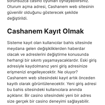
sorunsuzca casino oyunları oynayabilirsiniz.
Oturum açma adresi, Cashanem web sitesinin
güvenilir olduğunu gösterecek şekilde
değiştirildi.
Cashanem Kayıt Olmak
Sisteme kayıt olan kullanıcılar bahis sitesinde
meydana gelen değişikliklerden haberdar
olacak ve adreslerini değiştirme konusunda
herhangi bir sıkıntı yaşamayacaklardır. Eski giriş
adresiyle kaydolmanız yeni giriş adresinize
erişmenizi engelleyecektir. Ne oluyor?
Cashanem web sitesindeki kayıt artık önceden
kayıtlı olarak görüntülenecektir. Yeni giriş adresi
bu bahis sitesindeki kullanıcılara anında
açıklanır. Bir casino sitesindeki yeni bir adres
size gerçek bir casino deneyimi sağlayabilir.