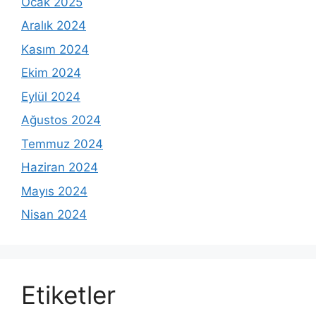
Ocak 2025
Aralık 2024
Kasım 2024
Ekim 2024
Eylül 2024
Ağustos 2024
Temmuz 2024
Haziran 2024
Mayıs 2024
Nisan 2024
Etiketler