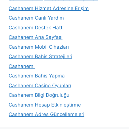
Cashanem Hizmet Adresine Erişim
Cashanem Canlı Yardım
Cashanem Destek Hattı
Cashanem Ana Sayfası
Cashanem Mobil Cihazları
Cashanem Bahis Stratejileri
Cashanem
Cashanem Bahis Yapma
Cashanem Casino Oyunları
Cashanem Bilgi Doğruluğu
Cashanem Hesap Etkinleştirme
Cashanem Adres Güncellemeleri