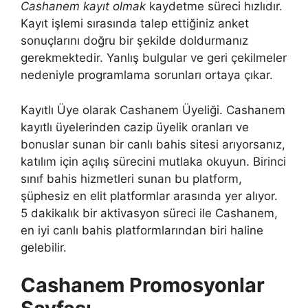
Cashanem kayıt olmak
kaydetme süreci hızlıdır.
Kayıt işlemi sırasında talep ettiğiniz anket
sonuçlarını doğru bir şekilde doldurmanız
gerekmektedir. Yanlış bulgular ve geri çekilmeler
nedeniyle programlama sorunları ortaya çıkar.
Kayıtlı Üye olarak Cashanem Üyeliği. Cashanem
kayıtlı üyelerinden cazip üyelik oranları ve
bonuslar sunan bir canlı bahis sitesi arıyorsanız,
katılım için açılış sürecini mutlaka okuyun. Birinci
sınıf bahis hizmetleri sunan bu platform,
şüphesiz en elit platformlar arasında yer alıyor.
5 dakikalık bir aktivasyon süreci ile Cashanem,
en iyi canlı bahis platformlarından biri haline
gelebilir.
Cashanem Promosyonlar