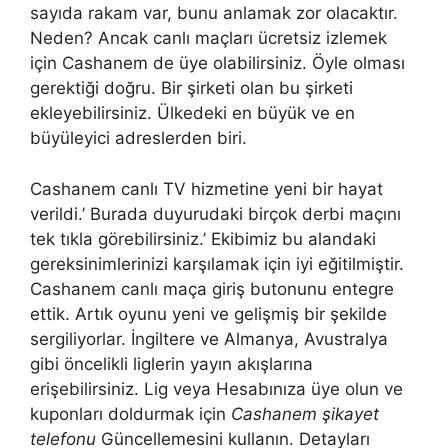
sayıda rakam var, bunu anlamak zor olacaktır.
Neden? Ancak canlı maçları ücretsiz izlemek
için Cashanem de üye olabilirsiniz. Öyle olması
gerektiği doğru. Bir şirketi olan bu şirketi
ekleyebilirsiniz. Ülkedeki en büyük ve en
büyüleyici adreslerden biri.
Cashanem canlı TV hizmetine yeni bir hayat
verildi.’ Burada duyurudaki birçok derbi maçını
tek tıkla görebilirsiniz.’ Ekibimiz bu alandaki
gereksinimlerinizi karşılamak için iyi eğitilmiştir.
Cashanem canlı maça giriş butonunu entegre
ettik. Artık oyunu yeni ve gelişmiş bir şekilde
sergiliyorlar. İngiltere ve Almanya, Avustralya
gibi öncelikli liglerin yayın akışlarına
erişebilirsiniz. Lig veya Hesabınıza üye olun ve
kuponları doldurmak için
Cashanem şikayet
telefonu
Güncellemesini kullanın. Detayları