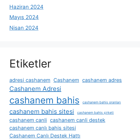
Haziran 2024
Mayıs 2024
Nisan 2024
Etiketler
adresi cashanem
Cashanem
cashanem adres
Cashanem Adresi
cashanem bahis
cashanem bahis oranları
cashanem bahis sitesi
cashanem bahis şirketi
cashanem canli
cashanem canli destek
cashanem canlı bahis sitesi
Cashanem Canlı Destek Hattı