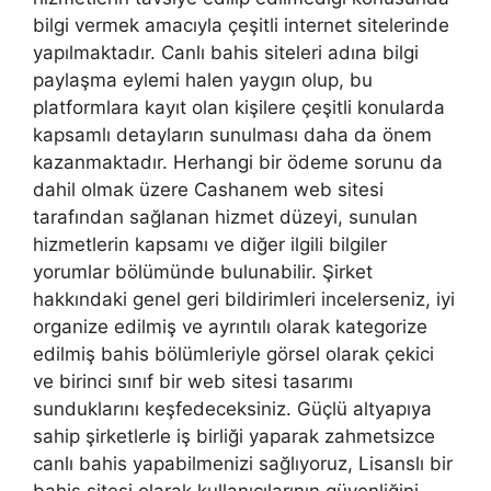
bilgi vermek amacıyla çeşitli internet sitelerinde
yapılmaktadır. Canlı bahis siteleri adına bilgi
paylaşma eylemi halen yaygın olup, bu
platformlara kayıt olan kişilere çeşitli konularda
kapsamlı detayların sunulması daha da önem
kazanmaktadır. Herhangi bir ödeme sorunu da
dahil olmak üzere Cashanem web sitesi
tarafından sağlanan hizmet düzeyi, sunulan
hizmetlerin kapsamı ve diğer ilgili bilgiler
yorumlar bölümünde bulunabilir. Şirket
hakkındaki genel geri bildirimleri incelerseniz, iyi
organize edilmiş ve ayrıntılı olarak kategorize
edilmiş bahis bölümleriyle görsel olarak çekici
ve birinci sınıf bir web sitesi tasarımı
sunduklarını keşfedeceksiniz. Güçlü altyapıya
sahip şirketlerle iş birliği yaparak zahmetsizce
canlı bahis yapabilmenizi sağlıyoruz, Lisanslı bir