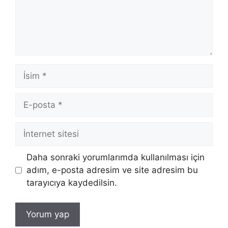
İsim
E-
posta
İnternet
sitesi
Daha sonraki yorumlarımda kullanılması için
adım, e-posta adresim ve site adresim bu
tarayıcıya kaydedilsin.