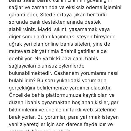
bahis sitesi olarak kullanıcılarının güvenliğini
sağlar ve zamanında ve eksiksiz ödeme işlemini
garanti eder, Sitede ortaya çıkan her türlü
sorunda canlı destekten anında destek
alabilirsiniz. Maddi sıkıntı yaşamamak veya
diğer sorunlardan kaçınmak isteyen bireylerin
uğrak yeri olan online bahis siteleri, yine de
mütevazı bir yatırımla önemli getiriler elde
edebiliyor. Ne yazık ki bazı canlı bahis
sağlayıcıları olumsuz eylemlerde
bulunabilmektedir. Cashanem yorumlarını nasıl
bulabilirim? Bu soru yukarıdaki yorumların
gerçekliğini belirlemenize yardımcı olacaktır.
Öncelikle bahis platformumuza kayıtlı olan ve
düzenli bahis oynamaktan hoşlanan kişiler, geri
bildirimlerini ve önerilerini farklı web sitelerine
bırakıyorlar. Bu yorumlar, para yatırmak isteyen
yeni ziyaretçiler için son derece faydalıdır ve