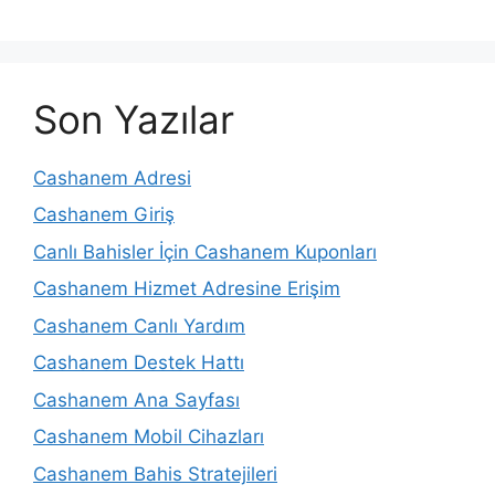
Son Yazılar
Cashanem Adresi
Cashanem Giriş
Canlı Bahisler İçin Cashanem Kuponları
Cashanem Hizmet Adresine Erişim
Cashanem Canlı Yardım
Cashanem Destek Hattı
Cashanem Ana Sayfası
Cashanem Mobil Cihazları
Cashanem Bahis Stratejileri