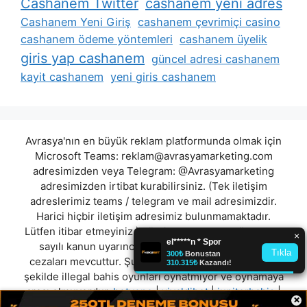
Cashanem Twitter
cashanem yeni adres
Cashanem Yeni Giriş
cashanem çevrimiçi casino
cashanem ödeme yöntemleri
cashanem üyelik
giris yap cashanem
güncel adresi cashanem
kayit cashanem
yeni giris cashanem
Avrasya'nın en büyük reklam platformunda olmak için
Microsoft Teams:
reklam@avrasyamarketing.com
adresimizden veya Telegram: @Avrasyamarketing
adresimizden irtibat kurabilirsiniz. (Tek iletişim
adreslerimiz teams / telegram ve mail adresimizdir.
Harici hiçbir iletişim adresimiz bulunmamaktadır.
Lütfen itibar etmeyiniz.) Türkiye yasalarına göre 7258
sayılı kanun uyarınca yasa dışı bahis oynamanın
cezaları mevcuttur. Şu an bulunduğunuz site hiç bir
şekilde illegal bahis oyunları oynatmıyor ve oynamaya
aracı olmuyordur.
betveno
|
vivaldibet
|
jupiterbahis
|
×
bahsinadi
|
bet11
|
blackxbet
|
spagobet
|
betredi