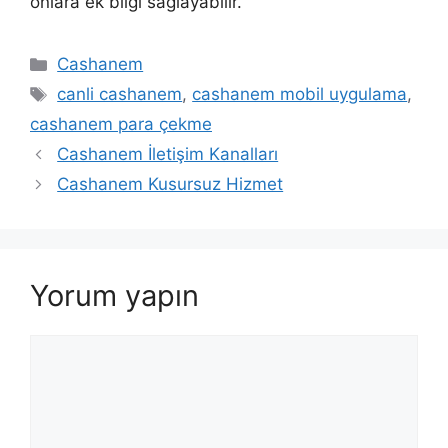
onlara ek bilgi sağlayabilir.
Kategoriler
Cashanem
Etiketler
canli cashanem
,
cashanem mobil uygulama
,
cashanem para çekme
Cashanem İletişim Kanalları
Cashanem Kusursuz Hizmet
Yorum yapın
Yorum