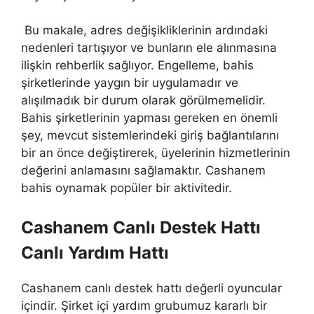
Bu makale, adres değişikliklerinin ardındaki
nedenleri tartışıyor ve bunların ele alınmasına
ilişkin rehberlik sağlıyor. Engelleme, bahis
şirketlerinde yaygın bir uygulamadır ve
alışılmadık bir durum olarak görülmemelidir.
Bahis şirketlerinin yapması gereken en önemli
şey, mevcut sistemlerindeki giriş bağlantılarını
bir an önce değiştirerek, üyelerinin hizmetlerinin
değerini anlamasını sağlamaktır. Cashanem
bahis oynamak popüler bir aktivitedir.
Cashanem Canlı Destek Hattı
Canlı Yardım Hattı
Cashanem canlı destek hattı değerli oyuncular
içindir. Şirket içi yardım grubumuz kararlı bir