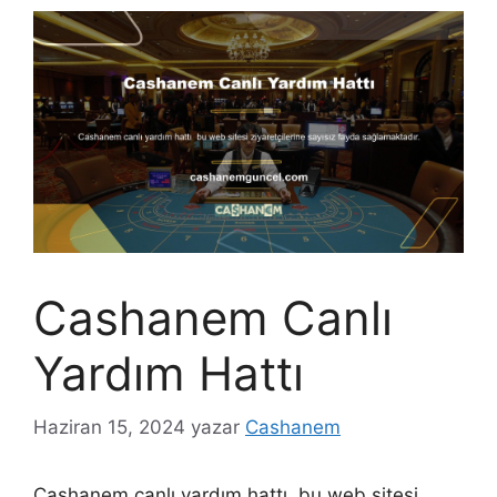
Cashanem Canlı
Yardım Hattı
Haziran 15, 2024
yazar
Cashanem
Cashanem canlı yardım hattı bu web sitesi