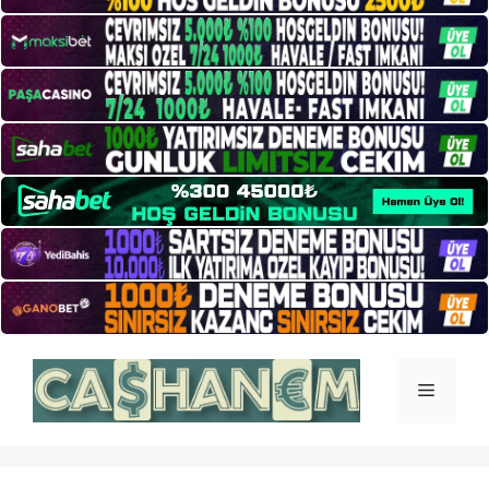
İçeriğe
atla
Menü