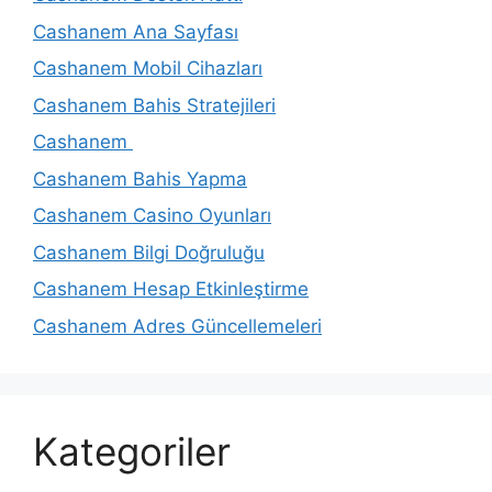
Cashanem Ana Sayfası
Cashanem Mobil Cihazları
Cashanem Bahis Stratejileri
Cashanem
Cashanem Bahis Yapma
Cashanem Casino Oyunları
Cashanem Bilgi Doğruluğu
Cashanem Hesap Etkinleştirme
Cashanem Adres Güncellemeleri
Kategoriler