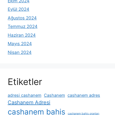
Ekim 2024
Eylül 2024
Ağustos 2024
Temmuz 2024
Haziran 2024
Mayıs 2024
Nisan 2024
Etiketler
adresi cashanem
Cashanem
cashanem adres
Cashanem Adresi
cashanem bahis
cashanem bahis oranları