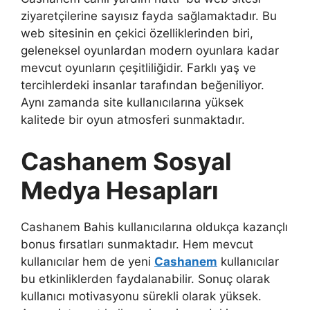
ziyaretçilerine sayısız fayda sağlamaktadır. Bu
web sitesinin en çekici özelliklerinden biri,
geleneksel oyunlardan modern oyunlara kadar
mevcut oyunların çeşitliliğidir. Farklı yaş ve
tercihlerdeki insanlar tarafından beğeniliyor.
Aynı zamanda site kullanıcılarına yüksek
kalitede bir oyun atmosferi sunmaktadır.
Cashanem Sosyal
Medya Hesapları
Cashanem Bahis kullanıcılarına oldukça kazançlı
bonus fırsatları sunmaktadır. Hem mevcut
kullanıcılar hem de yeni
Cashanem
kullanıcılar
bu etkinliklerden faydalanabilir. Sonuç olarak
kullanıcı motivasyonu sürekli olarak yüksek.