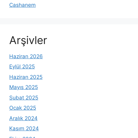
Cashanem
Arşivler
Haziran 2026
Eylül 2025
Haziran 2025
Mayıs 2025
Şubat 2025
Ocak 2025
Aralık 2024
Kasım 2024