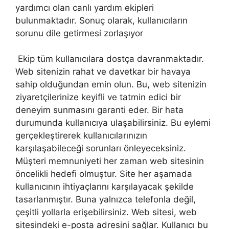
yardımcı olan canlı yardım ekipleri
bulunmaktadır. Sonuç olarak, kullanıcıların
sorunu dile getirmesi zorlaşıyor
Ekip tüm kullanıcılara dostça davranmaktadır.
Web sitenizin rahat ve davetkar bir havaya
sahip olduğundan emin olun. Bu, web sitenizin
ziyaretçilerinize keyifli ve tatmin edici bir
deneyim sunmasını garanti eder. Bir hata
durumunda kullanıcıya ulaşabilirsiniz. Bu eylemi
gerçekleştirerek kullanıcılarınızın
karşılaşabileceği sorunları önleyeceksiniz.
Müşteri memnuniyeti her zaman web sitesinin
öncelikli hedefi olmuştur. Site her aşamada
kullanıcının ihtiyaçlarını karşılayacak şekilde
tasarlanmıştır. Buna yalnızca telefonla değil,
çeşitli yollarla erişebilirsiniz. Web sitesi, web
sitesindeki e-posta adresini sağlar. Kullanıcı bu